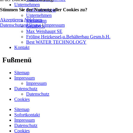
Unternehmen
Stimmen Sie der Nutzung aller Cookies zu?
Stellenangebote
Unternehmen
Akzeptieren
Ablehnen
Viessmann
Datenschutzerklärung
|
Impressum
Grünbeck
Max Weishaupt SE
Fröling Heizkessel-u.Behälterbau Gesm.b.H.
Best WATER TECHNOLOGY
Kontakt
Fußmenü
Sitemap
Impressum
Impressum
Datenschutz
Datenschutz
Cookies
Sitemap
Sofortkontakt
Impressum
Datenschutz
Cookies