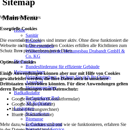
Sitemap
Main Menu
Wir benutzen Cookies
Essentielle Cookies
Home
Sanitär
Die essentiellen Cookies sind immer aktiv. Ohne diese funktioniert die
Heizung
Webseite nicht. Die essentiellen Cookies erfüllen alle Richtlinien zum
Wärmepumpen
Schutz Ihrer personenbezogenen Daten.
Willkommen bei der Heizungsbau Drabandt GmbH &
Co. KG
Förderung
Optionale Cookies
Bundesförderung für effiziente Gebäude
Heizungsrechner
Einige Anwendungen können aber nur mit Hilfe von Cookies
Heizungsrechner - Sichern Sie sich Ihr Online-
gewährleistet werden, die Ihre Daten auch in unsichere
Angebot!
Drittstaaten weiterleiten könnten. Für diese Anwendungen gelten
Heizungsrechner
deren Bestimmungen zum Datenschutz:
Badkalkulator
Budgetplaner Bad
Google reCaptcha (Kontaktformular)
3D Badplaner
Google Maps (Anfahrt)
Leistungen
Iframe (Heizungsrechner)
Solaranlagen
Iframe (Badkalkulator)
Biomasse
Enthärtungsanlagen
Mehr dazu, was Cookies sind und wie sie funktionieren, erfahren Sie
Wartung und Service
in der Datenschutzerklärung.